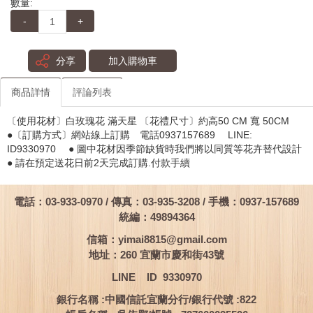
數量:
-
+
分享
加入購物車
商品詳情
評論列表
〔使用花材〕白玫瑰花 滿天星 〔花禮尺寸〕約高50 CM 寬 50CM
●〔訂購方式〕網站線上訂購 電話0937157689 LINE:
ID9330970 ● 圖中花材因季節缺貨時我們將以同質等花卉替代設計
● 請在預定送花日前2天完成訂購.付款手續
電話：03-933-0970 / 傳真：03-935-3208 / 手機：0937-157689
統編：49894364
信箱：
yimai8815@gmail.com
地址：260 宜蘭市慶和街43號
LINE ID 9330970
銀行名稱 :中國信託宜蘭分行/銀行代號 :822