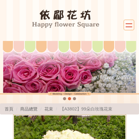
首頁
商品總覽
花束
【A3802】99朵白玫瑰花束