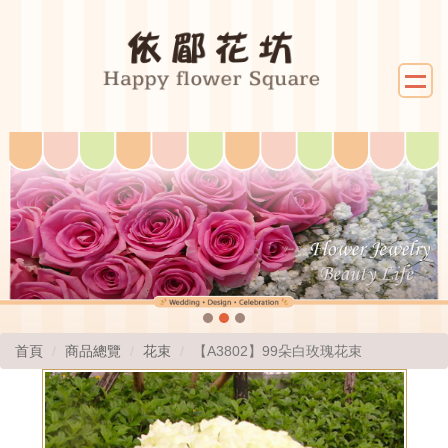
首頁
商品總覽
花束
【A3802】99朵白玫瑰花束