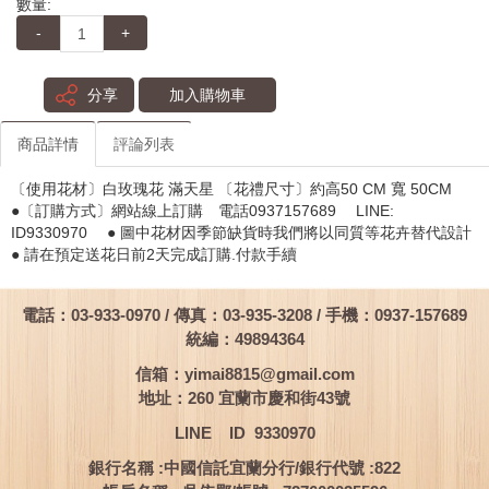
數量:
-
+
分享
加入購物車
商品詳情
評論列表
〔使用花材〕白玫瑰花 滿天星 〔花禮尺寸〕約高50 CM 寬 50CM
●〔訂購方式〕網站線上訂購 電話0937157689 LINE:
ID9330970 ● 圖中花材因季節缺貨時我們將以同質等花卉替代設計
● 請在預定送花日前2天完成訂購.付款手續
電話：03-933-0970 / 傳真：03-935-3208 / 手機：0937-157689
統編：49894364
信箱：
yimai8815@gmail.com
地址：260 宜蘭市慶和街43號
LINE ID 9330970
銀行名稱 :中國信託宜蘭分行/銀行代號 :822