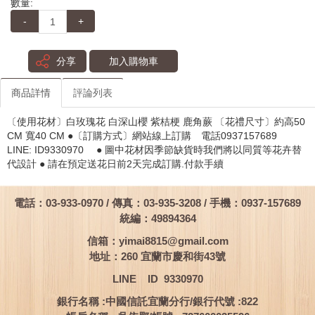
數量:
-
+
分享
加入購物車
商品詳情
評論列表
〔使用花材〕白玫瑰花 白深山櫻 紫桔梗 鹿角蕨 〔花禮尺寸〕約高50
CM 寬40 CM ●〔訂購方式〕網站線上訂購 電話0937157689
LINE: ID9330970 ● 圖中花材因季節缺貨時我們將以同質等花卉替
代設計 ● 請在預定送花日前2天完成訂購.付款手續
電話：03-933-0970 / 傳真：03-935-3208 / 手機：0937-157689
統編：49894364
信箱：
yimai8815@gmail.com
地址：260 宜蘭市慶和街43號
LINE ID 9330970
銀行名稱 :中國信託宜蘭分行/銀行代號 :822