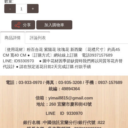
數量:
-
+
分享
加入購物車
商品詳情
評論列表
〔使用花材〕粉百合花 紫陽花 玫瑰花 新西蘭 〔花禮尺寸〕約高45
CM 寬40 CM ●〔訂購方式〕網站線上訂購 電話0937157689
LINE: ID9330970 ● 圖中花材因季節缺貨時我們將以同質等花卉替
代設計 ● 請在預定送花日前2天完成訂購.付款手續
電話：03-933-0970 / 傳真：03-935-3208 / 手機：0937-157689
統編：49894364
信箱：
yimai8815@gmail.com
地址：260 宜蘭市慶和街43號
LINE ID 9330970
銀行名稱 :中國信託宜蘭分行/銀行代號 :822