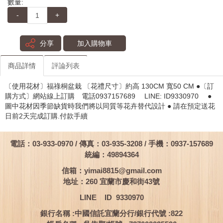
數量:
-
+
分享
加入購物車
商品詳情
評論列表
〔使用花材〕福祿桐盆栽 〔花禮尺寸〕約高 130CM 寬50 CM ●〔訂
購方式〕網站線上訂購 電話0937157689 LINE: ID9330970 ●
圖中花材因季節缺貨時我們將以同質等花卉替代設計 ● 請在預定送花
日前2天完成訂購.付款手續
電話：03-933-0970 / 傳真：03-935-3208 / 手機：0937-157689
統編：49894364
信箱：
yimai8815@gmail.com
地址：260 宜蘭市慶和街43號
LINE ID 9330970
銀行名稱 :中國信託宜蘭分行/銀行代號 :822