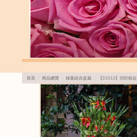
首頁
商品總覽
綠葉組合盆栽
【D1513】招財貓