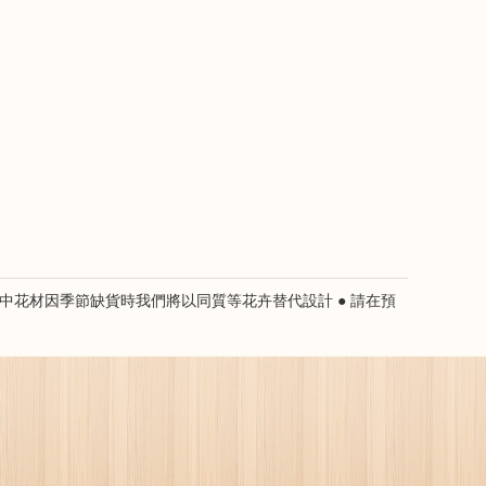
 ● 圖中花材因季節缺貨時我們將以同質等花卉替代設計 ● 請在預