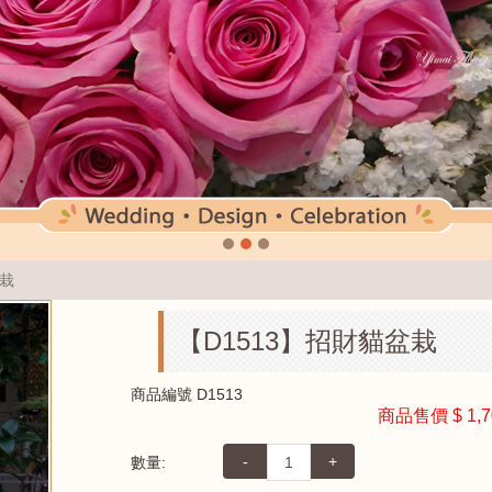
盆栽
【D1513】招財貓盆栽
商品編號
D1513
商品售價
$ 1,
-
+
數量: