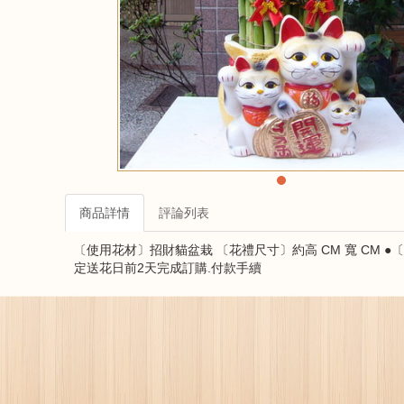
商品詳情
評論列表
〔使用花材〕招財貓盆栽 〔花禮尺寸〕約高 CM 寬 CM ●〔
定送花日前2天完成訂購.付款手續