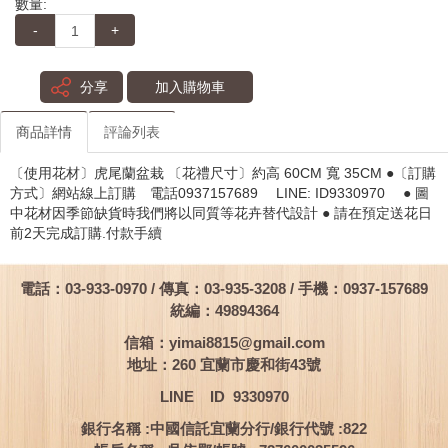
數量:
-
+
分享
加入購物車
商品詳情
評論列表
〔使用花材〕虎尾蘭盆栽 〔花禮尺寸〕約高 60CM 寬 35CM ●〔訂購
方式〕網站線上訂購 電話0937157689 LINE: ID9330970 ● 圖
中花材因季節缺貨時我們將以同質等花卉替代設計 ● 請在預定送花日
前2天完成訂購.付款手續
電話：03-933-0970 / 傳真：03-935-3208 / 手機：0937-157689
統編：49894364
信箱：
yimai8815@gmail.com
地址：260 宜蘭市慶和街43號
LINE ID 9330970
銀行名稱 :中國信託宜蘭分行/銀行代號 :822