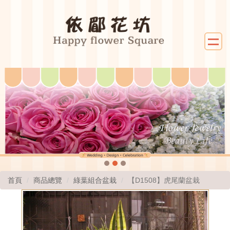
首頁
商品總覽
綠葉組合盆栽
【D1508】虎尾蘭盆栽