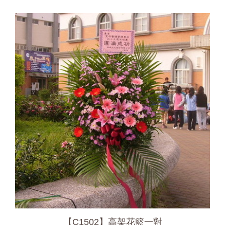
【C1502】高架花籃一對